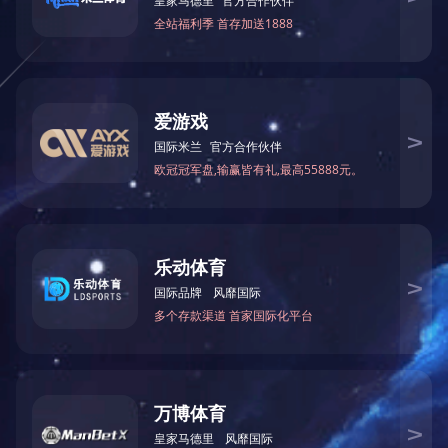
生 瞬时高电压，因此需要根据电子电路的悄况选择其大小。
二、技术特点
中频发生器具有体积小、功耗低、奥氧产置大等优点，是现在常用
的产品。
三、适用范围
学校、部队、机关、工厂等公共食堂对蔬菜、水果、肉类等杀菌消
毒、减少农药 残留。饮用水厂、食品厂、药厂、化妆品厂、水产养
殖场、污水处理厂及泳池、库 房、小区供水等用奥氧水杀菌消毒。
Copyright © 2018 安博官方网站 All rights Reserved 版权所有 未经许可不得使
用、转载、摘编。